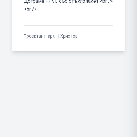
Дограма - PVC със стъклопакет.<br />
<br />
Проектант:
арх. Н.Христов