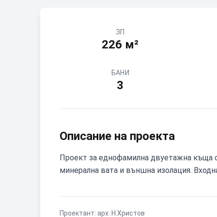
ЗП
226
м²
БАНИ
3
Описание на проекта
Проект за еднофамилна двуетажна къща о
минерална вата и външна изолация. Входна
Проектант:
арх. Н.Христов