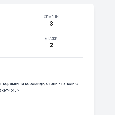
СПАЛНИ
3
ЕТАЖИ
2
 керамични керемиди, стени - панели с
акет<br />