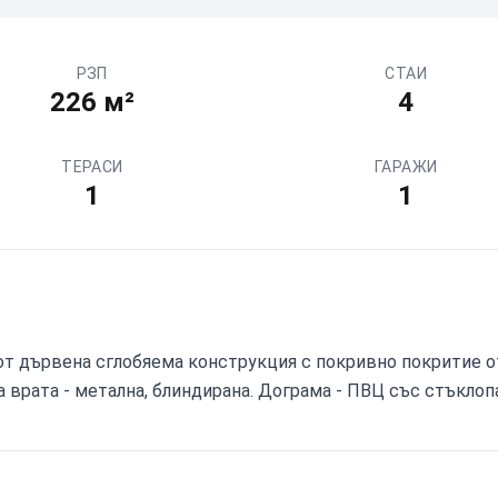
РЗП
СТАИ
226
м²
4
ТЕРАСИ
ГАРАЖИ
1
1
т дървена сглобяема конструкция с покривно покритие от
 врата - метална, блиндирана. Дограма - ПВЦ със стъклоп