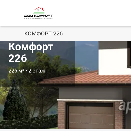
КОМФОРТ 226
Комфорт
226
226
м² •
2
етаж