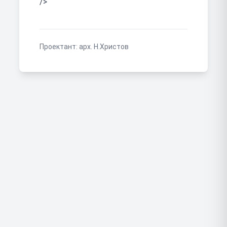
/>
Проектант:
арх. Н.Христов