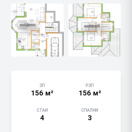
ЗП
РЗП
156
м²
156
м²
СТАИ
СПАЛНИ
4
3